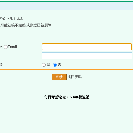
有如下几个原因:
可能链接不完整,或数据已被删除!
户名
Email
录
是
否
找回密码
每日守望论坛 2024年极速版