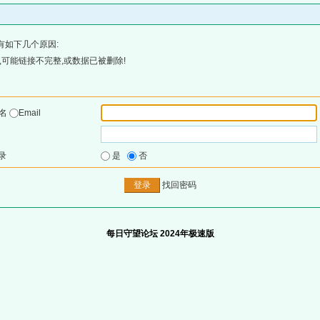
有如下几个原因:
可能链接不完整,或数据已被删除!
户名
Email
录
是
否
找回密码
每日守望论坛 2024年极速版