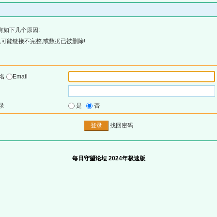
有如下几个原因:
可能链接不完整,或数据已被删除!
户名
Email
录
是
否
找回密码
每日守望论坛 2024年极速版