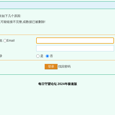
有如下几个原因:
可能链接不完整,或数据已被删除!
户名
Email
录
是
否
找回密码
每日守望论坛 2024年极速版