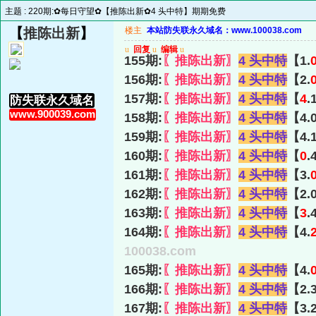
主题 :
220期:✿每日守望✿【推陈出新✿4 头中特】期期免费
【
推陈出新
】
楼主
本站防失联永久域名：www.100038.com
u
回复
u
编辑
u
155期:
〖推陈出新〗
4 头中特
【1.
156期:
〖推陈出新〗
4 头中特
【2.
157期:
〖推陈出新〗
4 头中特
【
4
.
防失联永久域名
www.900039.com
158期:
〖推陈出新〗
4 头中特
【4.0
159期:
〖推陈出新〗
4 头中特
【4.1
160期:
〖推陈出新〗
4 头中特
【
0
.
161期:
〖推陈出新〗
4 头中特
【3.
162期:
〖推陈出新〗
4 头中特
【2.0
163期:
〖推陈出新〗
4 头中特
【
3
.
164期:
〖推陈出新〗
4 头中特
【4.
100038.com
165期:
〖推陈出新〗
4 头中特
【4.
166期:
〖推陈出新〗
4 头中特
【2.3
167期:
〖推陈出新〗
4 头中特
【3.2