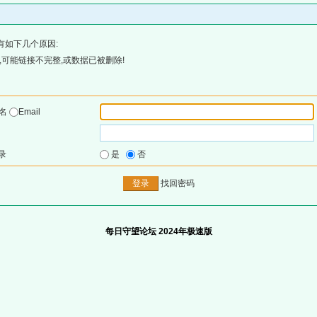
有如下几个原因:
可能链接不完整,或数据已被删除!
户名
Email
录
是
否
找回密码
每日守望论坛 2024年极速版