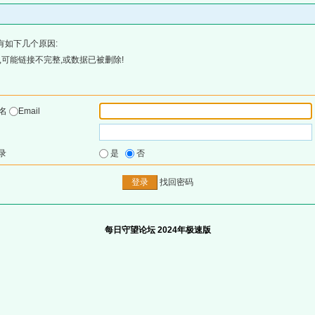
有如下几个原因:
可能链接不完整,或数据已被删除!
户名
Email
录
是
否
找回密码
每日守望论坛 2024年极速版