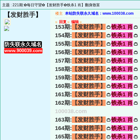
主题 :
221期:✿每日守望✿【发财胜手✿铁杀1 肖】翻身致富
【
发财胜手
】
楼主
本站防失联永久域名：www.100038.com
u
回复
u
编辑
u
153期:
【发财胜手】
👛
铁杀1 肖

154期:
【发财胜手】
👛
铁杀1 肖

155期:
【发财胜手】
👛
铁杀1 肖

防失联永久域名
www.900039.com
156期:
【发财胜手】
👛
铁杀1 肖

157期:
【发财胜手】
👛
铁杀1 肖

158期:
【发财胜手】
👛
铁杀1 肖

159期:
【发财胜手】
👛
铁杀1 肖

160期:
【发财胜手】
👛
铁杀1 肖

161期:
【发财胜手】
👛
铁杀1 肖

162期:
【发财胜手】
👛
铁杀1 肖

100038.com
163期:
【发财胜手】
👛
铁杀1 肖

164期:
【发财胜手】
👛
铁杀1 肖

165期:
【发财胜手】
👛
铁杀1 肖
