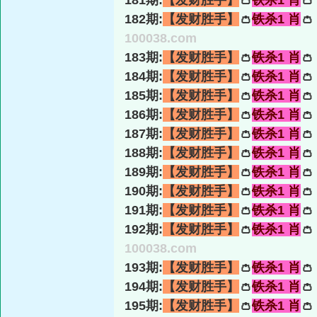
181期:
【发财胜手】
👛
铁杀1 肖

182期:
【发财胜手】
👛
铁杀1 肖

100038.com
183期:
【发财胜手】
👛
铁杀1 肖

184期:
【发财胜手】
👛
铁杀1 肖

185期:
【发财胜手】
👛
铁杀1 肖

186期:
【发财胜手】
👛
铁杀1 肖

187期:
【发财胜手】
👛
铁杀1 肖

188期:
【发财胜手】
👛
铁杀1 肖

189期:
【发财胜手】
👛
铁杀1 肖

190期:
【发财胜手】
👛
铁杀1 肖

191期:
【发财胜手】
👛
铁杀1 肖

192期:
【发财胜手】
👛
铁杀1 肖

100038.com
193期:
【发财胜手】
👛
铁杀1 肖

194期:
【发财胜手】
👛
铁杀1 肖

195期:
【发财胜手】
👛
铁杀1 肖
