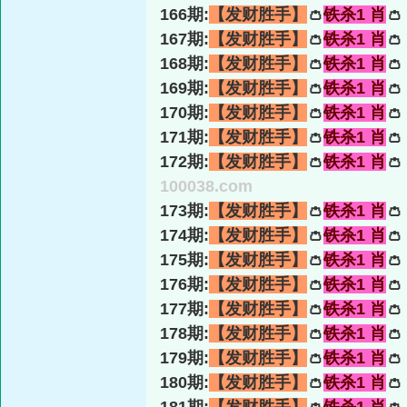
166期:
【发财胜手】
👛
铁杀1 肖

167期:
【发财胜手】
👛
铁杀1 肖

168期:
【发财胜手】
👛
铁杀1 肖

169期:
【发财胜手】
👛
铁杀1 肖

170期:
【发财胜手】
👛
铁杀1 肖

171期:
【发财胜手】
👛
铁杀1 肖

172期:
【发财胜手】
👛
铁杀1 肖

100038.com
173期:
【发财胜手】
👛
铁杀1 肖

174期:
【发财胜手】
👛
铁杀1 肖

175期:
【发财胜手】
👛
铁杀1 肖

176期:
【发财胜手】
👛
铁杀1 肖

177期:
【发财胜手】
👛
铁杀1 肖

178期:
【发财胜手】
👛
铁杀1 肖

179期:
【发财胜手】
👛
铁杀1 肖

180期:
【发财胜手】
👛
铁杀1 肖
