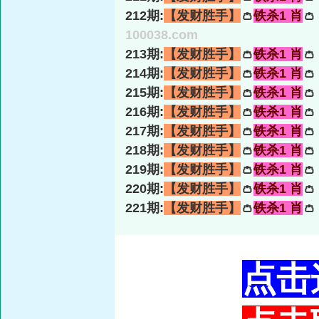
212期:
【发财胜手】
👛
铁杀1 肖

100038.com
213期:
【发财胜手】
👛
铁杀1 肖

214期:
【发财胜手】
👛
铁杀1 肖

215期:
【发财胜手】
👛
铁杀1 肖

216期:
【发财胜手】
👛
铁杀1 肖

217期:
【发财胜手】
👛
铁杀1 肖

218期:
【发财胜手】
👛
铁杀1 肖

219期:
【发财胜手】
👛
铁杀1 肖

220期:
【发财胜手】
👛
铁杀1 肖

221期:
【发财胜手】
👛
铁杀1 肖

点击