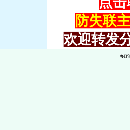
点击
防失联主域
欢迎转发分
每日守