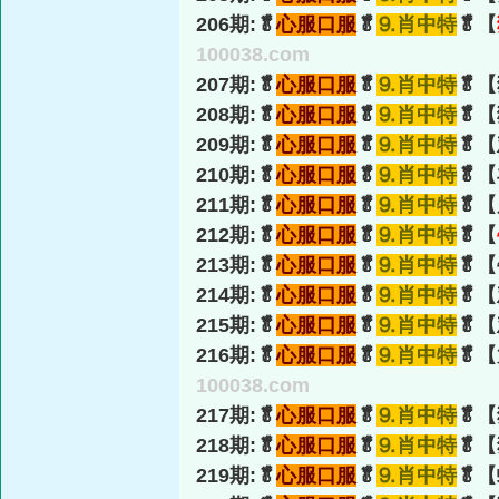
206期:🥬
心服口服
🥬
⒐肖中特
🥬【
100038.com
207期:🥬
心服口服
🥬
⒐肖中特
🥬
208期:🥬
心服口服
🥬
⒐肖中特
🥬
209期:🥬
心服口服
🥬
⒐肖中特
🥬
210期:🥬
心服口服
🥬
⒐肖中特
🥬
211期:🥬
心服口服
🥬
⒐肖中特
🥬
212期:🥬
心服口服
🥬
⒐肖中特
🥬【
213期:🥬
心服口服
🥬
⒐肖中特
🥬
214期:🥬
心服口服
🥬
⒐肖中特
🥬
215期:🥬
心服口服
🥬
⒐肖中特
🥬
216期:🥬
心服口服
🥬
⒐肖中特
🥬
100038.com
217期:🥬
心服口服
🥬
⒐肖中特
🥬
218期:🥬
心服口服
🥬
⒐肖中特
🥬
219期:🥬
心服口服
🥬
⒐肖中特
🥬