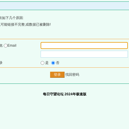
有如下几个原因:
可能链接不完整,或数据已被删除!
户名
Email
录
是
否
找回密码
每日守望论坛 2024年极速版