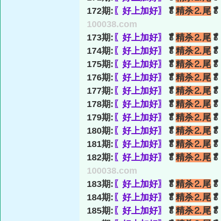
172期:
〖好上加好〗
🥬
精杀⒉尾

100038.com
173期:
〖好上加好〗
🥬
精杀⒉尾

174期:
〖好上加好〗
🥬
精杀⒉尾

175期:
〖好上加好〗
🥬
精杀⒉尾

176期:
〖好上加好〗
🥬
精杀⒉尾

177期:
〖好上加好〗
🥬
精杀⒉尾

178期:
〖好上加好〗
🥬
精杀⒉尾

179期:
〖好上加好〗
🥬
精杀⒉尾

180期:
〖好上加好〗
🥬
精杀⒉尾

181期:
〖好上加好〗
🥬
精杀⒉尾

182期:
〖好上加好〗
🥬
精杀⒉尾

100038.com
183期:
〖好上加好〗
🥬
精杀⒉尾

184期:
〖好上加好〗
🥬
精杀⒉尾

185期:
〖好上加好〗
🥬
精杀⒉尾
