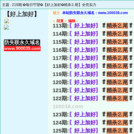
主题 :
219期:✿每日守望✿【好上加好✿精杀⒉尾】全凭实力
【
好上加好
】
楼主
本站防失联永久域名：www.100038.com
u
回复
u
编辑
u
113期:
〖好上加好〗
🥬
精杀⒉尾

114期:
〖好上加好〗
🥬
精杀⒉尾

115期:
〖好上加好〗
🥬
精杀⒉尾

防失联永久域名
www.900039.com
116期:
〖好上加好〗
🥬
精杀⒉尾

117期:
〖好上加好〗
🥬
精杀⒉尾

118期:
〖好上加好〗
🥬
精杀⒉尾

119期:
〖好上加好〗
🥬
精杀⒉尾

120期:
〖好上加好〗
🥬
精杀⒉尾

121期:
〖好上加好〗
🥬
精杀⒉尾

122期:
〖好上加好〗
🥬
精杀⒉尾

100038.com
123期:
〖好上加好〗
🥬
精杀⒉尾

124期:
〖好上加好〗
🥬
精杀⒉尾

125期:
〖好上加好〗
🥬
精杀⒉尾
