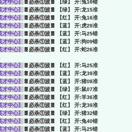
英才中心〗
🧧
必杀①波
🧧 【绿】 开:兔16错
英才中心〗
🧧
必杀①波
🧧 【绿】 开:龙15准
英才中心〗
🧧
必杀①波
🧧 【红】 开:兔16准
英才中心〗
🧧
必杀①波
🧧 【蓝】 开:虎29准
英才中心〗
🧧
必杀①波
🧧 【蓝】 开:马25错
英才中心〗
🧧
必杀①波
🧧 【蓝】 开:狗09错
英才中心〗
🧧
必杀①波
🧧 【红】 开:蛇26准
m
英才中心〗
🧧
必杀①波
🧧 【红】 开:马25准
英才中心〗
🧧
必杀①波
🧧 【蓝】 开:龙39准
英才中心〗
🧧
必杀①波
🧧 【蓝】 开:猪08准
英才中心〗
🧧
必杀①波
🧧 【绿】 开:鼠07准
英才中心〗
🧧
必杀①波
🧧 【红】 开:羊36准
英才中心〗
🧧
必杀①波
🧧 【红】 开:龙39准
英才中心〗
🧧
必杀①波
🧧 【绿】 开:猪32错
英才中心〗
🧧
必杀①波
🧧 【红】 开:兔40错
英才中心〗
🧧
必杀①波
🧧 【蓝】 开:马25错