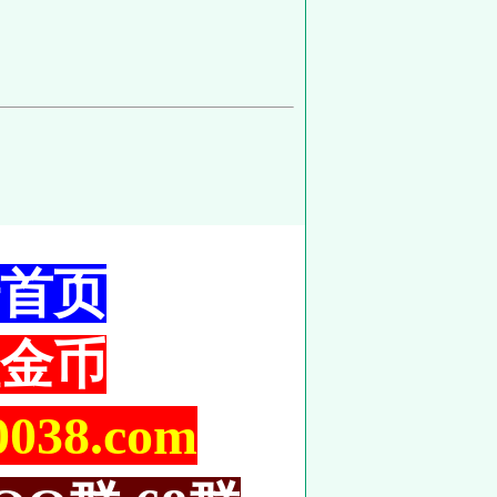
首页
金币
38.com