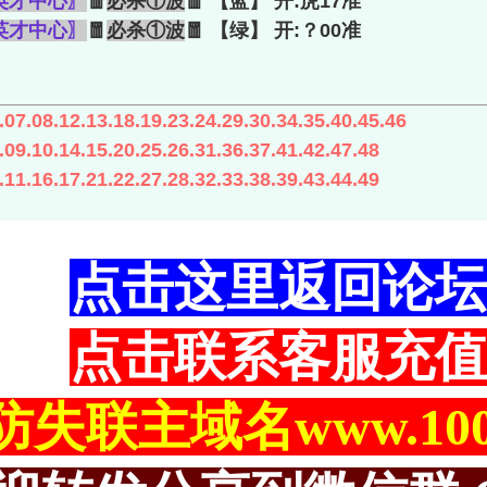
英才中心〗
🧧
必杀①波
🧧 【蓝】 开:虎17准
英才中心〗
🧧
必杀①波
🧧 【绿】 开:？00准
.07.08.12.13.18.19.23.24.29.30.34.35.40.45.46
.09.10.14.15.20.25.26.31.36.37.41.42.47.48
.11.16.17.21.22.27.28.32.33.38.39.43.44.49
点击这里返回论坛
点击联系客服充值
防失联主域名www.1000