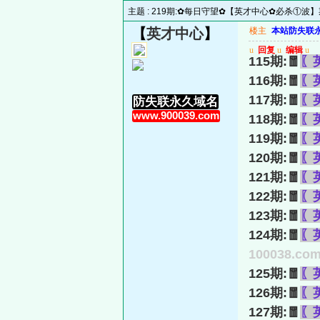
主题 :
219期:✿每日守望✿【英才中心✿必杀①波
【
英才中心
】
楼主
本站防失联永久
u
回复
u
编辑
u
115期:🧧
〖
116期:🧧
〖
117期:🧧
〖
防失联永久域名
www.900039.com
118期:🧧
〖
119期:🧧
〖
120期:🧧
〖
121期:🧧
〖
122期:🧧
〖
123期:🧧
〖
124期:🧧
〖
100038.co
125期:🧧
〖
126期:🧧
〖
127期:🧧
〖