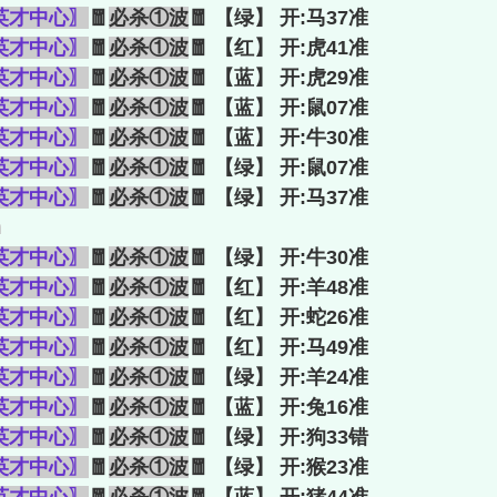
英才中心〗
🧧
必杀①波
🧧 【绿】 开:马37准
英才中心〗
🧧
必杀①波
🧧 【红】 开:虎41准
英才中心〗
🧧
必杀①波
🧧 【蓝】 开:虎29准
英才中心〗
🧧
必杀①波
🧧 【蓝】 开:鼠07准
英才中心〗
🧧
必杀①波
🧧 【蓝】 开:牛30准
英才中心〗
🧧
必杀①波
🧧 【绿】 开:鼠07准
英才中心〗
🧧
必杀①波
🧧 【绿】 开:马37准
m
英才中心〗
🧧
必杀①波
🧧 【绿】 开:牛30准
英才中心〗
🧧
必杀①波
🧧 【红】 开:羊48准
英才中心〗
🧧
必杀①波
🧧 【红】 开:蛇26准
英才中心〗
🧧
必杀①波
🧧 【红】 开:马49准
英才中心〗
🧧
必杀①波
🧧 【绿】 开:羊24准
英才中心〗
🧧
必杀①波
🧧 【蓝】 开:兔16准
英才中心〗
🧧
必杀①波
🧧 【绿】 开:狗33错
英才中心〗
🧧
必杀①波
🧧 【绿】 开:猴23准