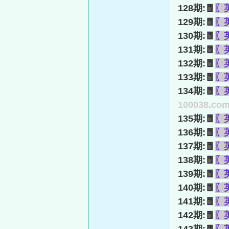
128期:🧧
〖
129期:🧧
〖
130期:🧧
〖
131期:🧧
〖
132期:🧧
〖
133期:🧧
〖
134期:🧧
〖
100038.co
135期:🧧
〖
136期:🧧
〖
137期:🧧
〖
138期:🧧
〖
139期:🧧
〖
140期:🧧
〖
141期:🧧
〖
142期:🧧
〖