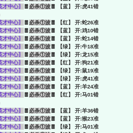
英才中心〗
🧧
必杀①波
🧧 【蓝】 开:虎41错
m
英才中心〗
🧧
必杀①波
🧧 【红】 开:蛇26准
英才中心〗
🧧
必杀①波
🧧 【蓝】 开:鸡10错
英才中心〗
🧧
必杀①波
🧧 【蓝】 开:蛇14错
英才中心〗
🧧
必杀①波
🧧 【绿】 开:牛18准
英才中心〗
🧧
必杀①波
🧧 【绿】 开:龙15准
英才中心〗
🧧
必杀①波
🧧 【红】 开:狗21准
英才中心〗
🧧
必杀①波
🧧 【绿】 开:鼠19准
英才中心〗
🧧
必杀①波
🧧 【绿】 开:虎41准
英才中心〗
🧧
必杀①波
🧧 【蓝】 开:羊24准
英才中心〗
🧧
必杀①波
🧧 【红】 开:马01错
m
英才中心〗
🧧
必杀①波
🧧 【蓝】 开:羊36错
英才中心〗
🧧
必杀①波
🧧 【蓝】 开:猴23准
英才中心〗
🧧
必杀①波
🧧 【绿】 开:马01准