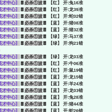
英才中心〗
🧧
必杀①波
🧧 【红】 开:兔16准
英才中心〗
🧧
必杀①波
🧧 【红】 开:龙39准
英才中心〗
🧧
必杀①波
🧧 【红】 开:蛇02错
英才中心〗
🧧
必杀①波
🧧 【蓝】 开:猪08准
英才中心〗
🧧
必杀①波
🧧 【蓝】 开:猪32准
英才中心〗
🧧
必杀①波
🧧 【绿】 开:马37准
英才中心〗
🧧
必杀①波
🧧 【绿】 开:狗21错
m
英才中心〗
🧧
必杀①波
🧧 【绿】 开:龙03准
英才中心〗
🧧
必杀①波
🧧 【红】 开:牛06准
英才中心〗
🧧
必杀①波
🧧 【红】 开:鼠19错
英才中心〗
🧧
必杀①波
🧧 【蓝】 开:龙15错
英才中心〗
🧧
必杀①波
🧧 【蓝】 开:羊24准
英才中心〗
🧧
必杀①波
🧧 【蓝】 开:龙03错
英才中心〗
🧧
必杀①波
🧧 【蓝】 开:兔28准
英才中心〗
🧧
必杀①波
🧧 【蓝】 开:猪44准
英才中心〗
🧧
必杀①波
🧧 【蓝】 开:蛇26错