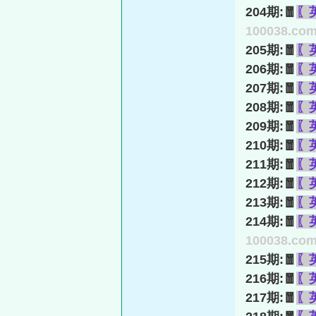
204期:🧧
〖
100038.co
205期:🧧
〖
206期:🧧
〖
207期:🧧
〖
208期:🧧
〖
209期:🧧
〖
210期:🧧
〖
211期:🧧
〖
212期:🧧
〖
213期:🧧
〖
214期:🧧
〖
100038.co
215期:🧧
〖
216期:🧧
〖
217期:🧧
〖