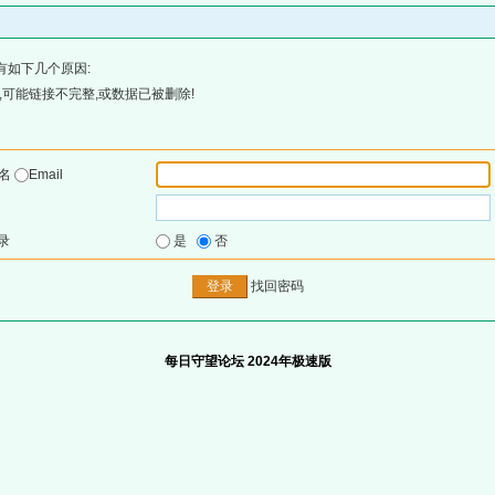
有如下几个原因:
可能链接不完整,或数据已被删除!
户名
Email
录
是
否
找回密码
每日守望论坛 2024年极速版