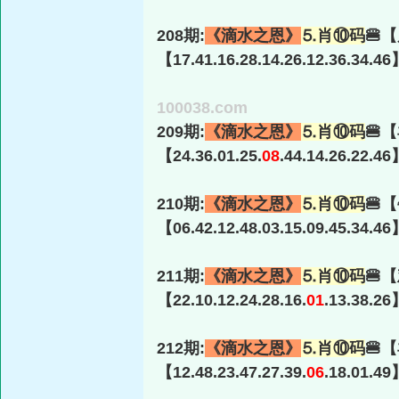
208期:
《滴水之恩》
⒌肖⑩码
🍔
【17.41.16.28.14.26.12.36.34.46
100038.com
209期:
《滴水之恩》
⒌肖⑩码
🍔
【24.36.01.25.
08
.44.14.26.22.4
210期:
《滴水之恩》
⒌肖⑩码
🍔
【06.42.12.48.03.15.09.45.34.46
211期:
《滴水之恩》
⒌肖⑩码
🍔
【22.10.12.24.28.16.
01
.13.38.26
212期:
《滴水之恩》
⒌肖⑩码
🍔
【12.48.23.47.27.39.
06
.18.01.49