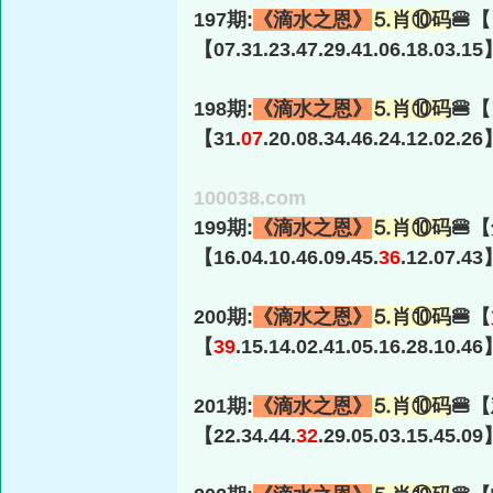
197期:
《滴水之恩》
⒌肖⑩码
🍔
【07.31.23.47.29.41.06.18.03.15
198期:
《滴水之恩》
⒌肖⑩码
🍔【
【31.
07
.20.08.34.46.24.12.02.2
100038.com
199期:
《滴水之恩》
⒌肖⑩码
🍔
【16.04.10.46.09.45.
36
.12.07.43
200期:
《滴水之恩》
⒌肖⑩码
🍔【
【
39
.15.14.02.41.05.16.28.10.4
201期:
《滴水之恩》
⒌肖⑩码
🍔
【22.34.44.
32
.29.05.03.15.45.0