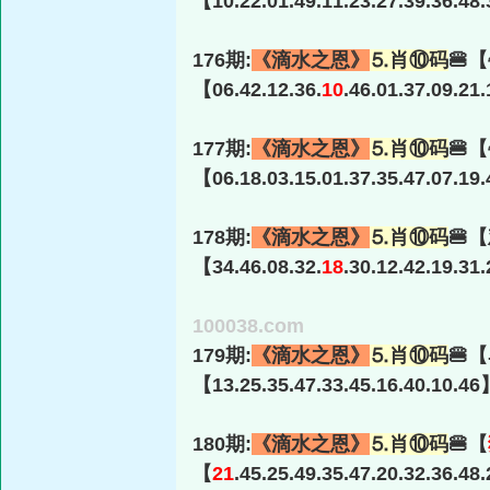
【10.22.01.49.11.23.27.39.36.48.
176期:
《滴水之恩》
⒌肖⑩码
🍔
【06.42.12.36.
10
.46.01.37.09.21
177期:
《滴水之恩》
⒌肖⑩码
🍔
【06.18.03.15.01.37.35.47.07.19
178期:
《滴水之恩》
⒌肖⑩码
🍔
【34.46.08.32.
18
.30.12.42.19.31
100038.com
179期:
《滴水之恩》
⒌肖⑩码
🍔
【13.25.35.47.33.45.16.40.10.46
180期:
《滴水之恩》
⒌肖⑩码
🍔【
【
21
.45.25.49.35.47.20.32.36.48