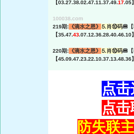
【03.27.38.02.47.11.37.49.
17
.05
100038.com
219期:
《滴水之恩》
⒌肖⑩码
🍔
【35.47.
43
.07.12.36.28.40.46.1
220期:
《滴水之恩》
⒌肖⑩码
🍔
【45.09.47.23.22.10.37.13.48.36
点击
点击
防失联主域