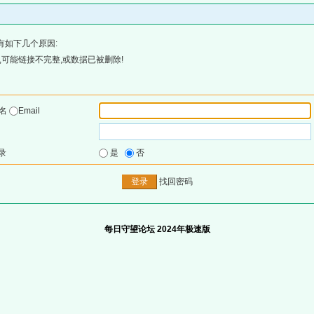
有如下几个原因:
可能链接不完整,或数据已被删除!
户名
Email
录
是
否
找回密码
每日守望论坛 2024年极速版