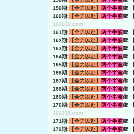
158期:
【全力以赴】
两个半波
🙈 
159期:
【全力以赴】
两个半波
🙈 
160期:
【全力以赴】
两个半波
🙈
100038.com
161期:
【全力以赴】
两个半波
🙈
162期:
【全力以赴】
两个半波
🙈 
163期:
【全力以赴】
两个半波
🙈 
164期:
【全力以赴】
两个半波
🙈 
165期:
【全力以赴】
两个半波
🙈 
166期:
【全力以赴】
两个半波
🙈
167期:
【全力以赴】
两个半波
🙈 
168期:
【全力以赴】
两个半波
🙈
169期:
【全力以赴】
两个半波
🙈 
170期:
【全力以赴】
两个半波
🙈
100038.com
171期:
【全力以赴】
两个半波
🙈
172期:
【全力以赴】
两个半波
🙈