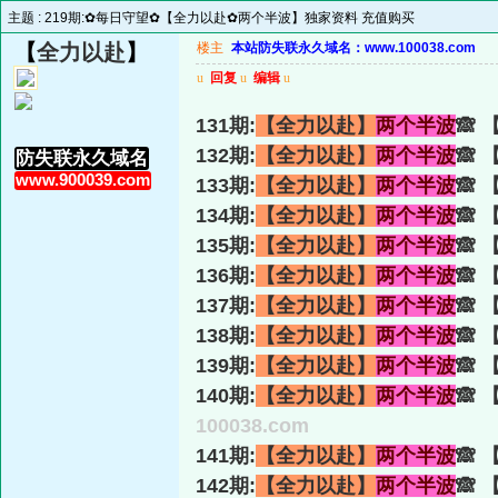
主题 :
219期:✿每日守望✿【全力以赴✿两个半波】独家资料 充值购买
【
全力以赴
】
楼主
本站防失联永久域名：www.100038.com
u
回复
u
编辑
u
131期:
【全力以赴】
两个半波
🙈 
132期:
【全力以赴】
两个半波
🙈
防失联永久域名
www.900039.com
133期:
【全力以赴】
两个半波
🙈
134期:
【全力以赴】
两个半波
🙈 
135期:
【全力以赴】
两个半波
🙈
136期:
【全力以赴】
两个半波
🙈
137期:
【全力以赴】
两个半波
🙈 
138期:
【全力以赴】
两个半波
🙈
139期:
【全力以赴】
两个半波
🙈
140期:
【全力以赴】
两个半波
🙈
100038.com
141期:
【全力以赴】
两个半波
🙈 
142期:
【全力以赴】
两个半波
🙈 